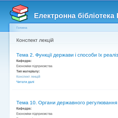
Головне меню
Другорядне меню
Електронна бібліотека
Головна
Ви є тут
Конспект лекцій
Тема 2. Функції держави і способи їх реалі
Кафедра:
Економіки підприємства
Тип матеріалу:
Конспект лекцій
Читати далі
Тема 10. Органи державного регулювання 
Кафедра:
Економіки підприємства