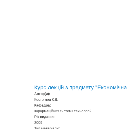
Курс лекцій з предмету "Економічна
Автор(и):
Костоглод К.Д.
Кафедра:
Інформаційних систем і технологій
Рік видання:
2009
Тип матеріалу: