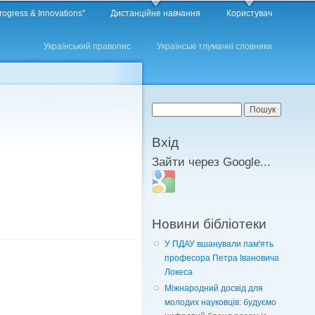
rogress & Innovations"
Дистанційне навчання
Користувач
Український правопис
Українські тлумачні словники
Пошукова форма
Пошук
Вхід
Зайти через Google...
Login with Google
Новини бібліотеки
У ПДАУ вшанували пам'ять
професора Петра Івановича
Локеса
Міжнародний досвід для
молодих науковців: будуємо