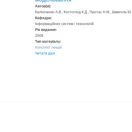
Автор(и):
Калініченко А.В., Костоглод К.Д., Протас Н.М., Шмиголь Ю.
Кафедра:
Інформаційних систем і технологій
Рік видання:
2008
Тип матеріалу:
Конспект лекцій
Читати далі