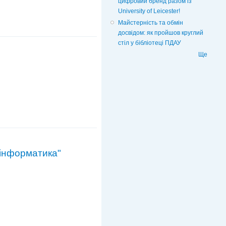
цифровий бренд разом із
University of Leicester!
Майстерність та обмін
досвідом: як пройшов круглий
стіл у бібліотеці ПДАУ
Ще
 інформатика"