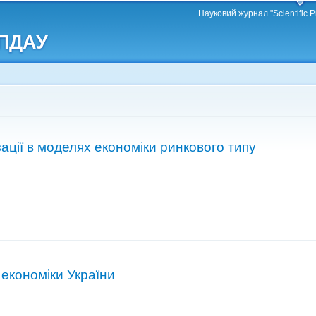
Перейти
Науковий журнал "Scientific P
до
 ПДАУ
основного
матеріалу
зації в моделях економіки ринкового типу
економіки України