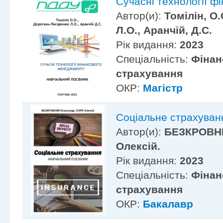
Сучасні технології 
Автор(и):
Томілін, О
Л.О., Аранчій, Д.С.
Рік видання:
2023
Спеціальність:
Фінан
страхування
ОКР:
Магістр
Соціальне страхуван
Автор(и):
БЕЗКРОВНИ
Олексій.
Рік видання:
2023
Спеціальність:
Фінан
страхування
ОКР:
Бакалавр