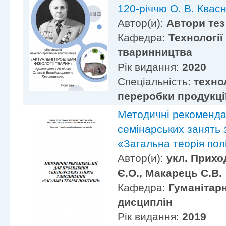
120-річчю О. В. Квас
Автор(и):
Автори тез
Кафедра:
Технології
тваринництва
Рік видання:
2020
Спеціальність:
техно
переробки продукці
Методичні рекоменда
семінарських занять 
«Загальна теорія пол
Автор(и):
укл. Прихо
Є.О., Макарець С.В.
Кафедра:
Гуманітарн
дисциплін
Рік видання:
2019