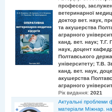
професор, заслужен
ветеринарної медиц
доктор вет. наук, п
та акушерства Полт
аграрного університ
канд. вет. наук; Т.Г.
наук, доцент кафедр
Полтавського держа
університету; Т.В. 
канд. вет. наук, доц
акушерства Полтав
аграрного університ
Рік видання:
2021
Актуальні проблеми фі
матеріали Міжнар. нау