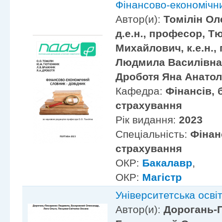
Фінансово-економічн
Автор(и):
Томілін Ол
д.е.н., професор, 
Михайлович, к.е.н.
Людмила Василівна, 
Дроботя Яна Анатолії
Кафедра:
Фінансів, 
страхування
Рік видання:
2023
Спеціальність:
Фінан
страхування
ОКР:
Бакалавр
,
ОКР:
Магістр
Університетська осві
Автор(и):
Дорогань-