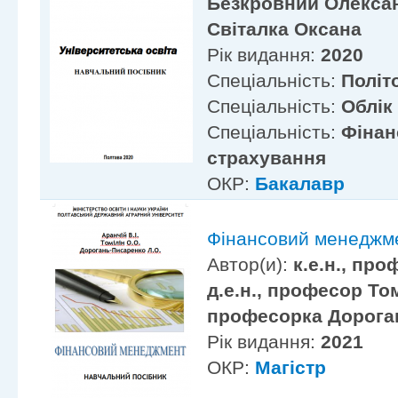
Безкровний Олексан
Світалка Оксана
Рік видання:
2020
Спеціальність:
Політ
Спеціальність:
Облік
Спеціальність:
Фінан
страхування
ОКР:
Бакалавр
Фінансовий менеджм
Автор(и):
к.е.н., про
д.е.н., професор Томі
професорка Дорога
Рік видання:
2021
ОКР:
Магістр