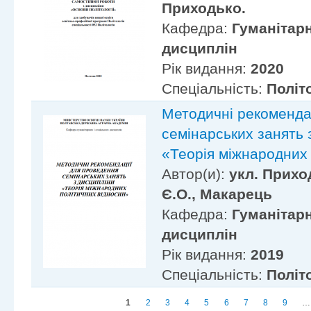
Приходько.
Кафедра:
Гуманітарн
дисциплін
Рік видання:
2020
Спеціальність:
Політ
Методичні рекоменда
семінарських занять 
«Теорія міжнародних 
Автор(и):
укл. Прихо
Є.О., Макарець
Кафедра:
Гуманітарн
дисциплін
Рік видання:
2019
Спеціальність:
Політ
Сторінки
1
2
3
4
5
6
7
8
9
…