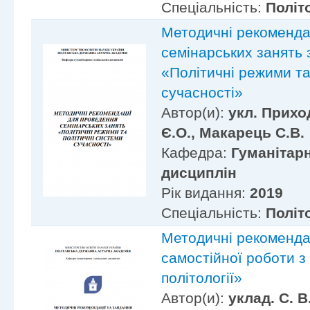
Спеціальність:
Політ
Методичні рекоменда
семінарських занять 
«Політичні режими та
сучасності»
Автор(и):
укл. Прихо
Є.О., Макарець С.В.
Кафедра:
Гуманітарн
дисциплін
Рік видання:
2019
Спеціальність:
Політ
Методичні рекомендац
самостійної роботи з
політології»
Автор(и):
уклад. С. В