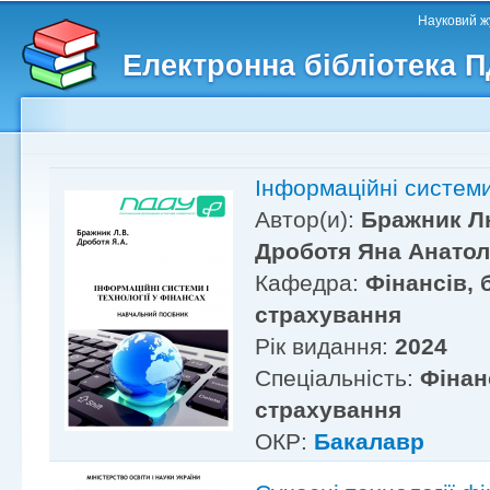
Головне меню
Другорядне меню
П
Науковий жу
д
Електронна бібліотека 
ос
ма
Інформаційні системи
Автор(и):
Бражник Л
Дроботя Яна Анатол
Кафедра:
Фінансів, 
страхування
Рік видання:
2024
Спеціальність:
Фінан
страхування
ОКР:
Бакалавр