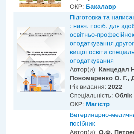
ОКР:
Бакалавр
Підготовка та написа
: навч. посіб. для здо
освітньо-професійною
оподаткування другог
вищої освіти спеціаль
оподаткування
Автор(и):
Канцедал Н.
Пономаренко О. Г., 
Рік видання:
2022
Спеціальність:
Облік
ОКР:
Магістр
Ветеринарно-медична 
посібник
Автор(и):
О.Ф. Петрен