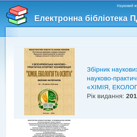
Головне меню
Другорядне меню
П
Науковий жу
д
Електронна бібліотека 
ос
ма
Збірник наукових
науково-практич
«ХІМІЯ, ЕКОЛОГ
Рік видання:
20