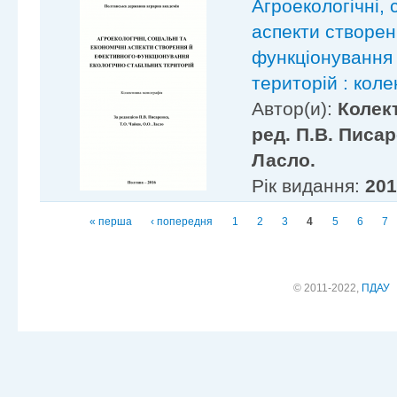
Агроекологічні, 
аспекти створен
функціонування 
територій : кол
Автор(и):
Колек
ред. П.В. Писар
Ласло.
Рік видання:
20
Сторінки
« перша
‹ попередня
1
2
3
4
5
6
7
© 2011-2022,
ПДАУ