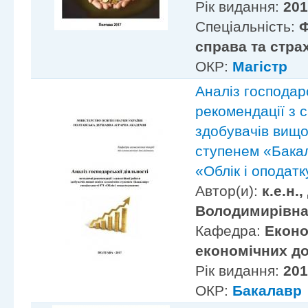
Рік видання:
20
Спеціальність:
Ф
справа та стра
ОКР:
Магістр
Аналіз господарс
рекомендації з 
здобувачів вищої
ступенем «Бакал
«Облік і оподат
Автор(и):
к.е.н.
Володимирівна
Кафедра:
Еконо
економічних д
Рік видання:
20
ОКР:
Бакалавр