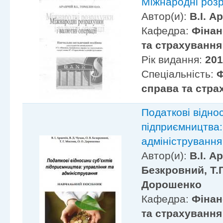
Міжнародні розр
Автор(и):
В.І. А
Кафедра:
Фінан
та страхування
Рік видання:
20
Спеціальність:
Ф
справа та стра
Податкові віднос
підприємництва:
адміністрування
Автор(и):
В.І. А
Безкровний, Т.Г
Дорошенко
Кафедра:
Фінан
та страхування