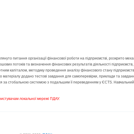
глянуто питання організації фінансової роботи на підприємстві, розкрито ме
рошових потоків та визначення фінансових результатів діяльності підприємств
ротним капіталом, методику проведення аналізу фінансового стану підприємст
о матеріалу додано тестові завдання для самоперевірки, приклади та завданн
ься за стобальною системою з подальшим її переведенням у ЄCTS. Навчальний 
ристувачам локальної мережі ПДАУ.