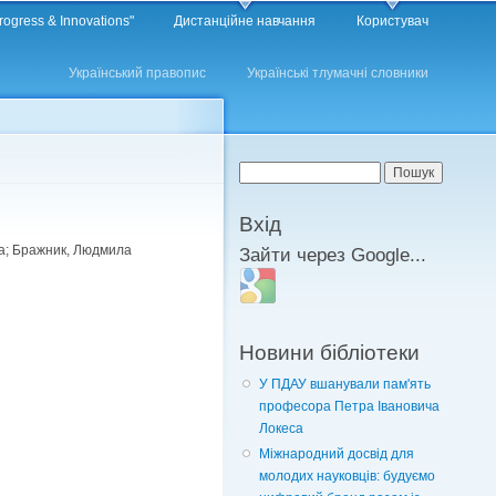
rogress & Innovations"
Дистанційне навчання
Користувач
Український правопис
Українські тлумачні словники
Пошукова форма
Пошук
Вхід
на; Бражник, Людмила
Зайти через Google...
Login with Google
Новини бібліотеки
У ПДАУ вшанували пам'ять
професора Петра Івановича
Локеса
Міжнародний досвід для
молодих науковців: будуємо