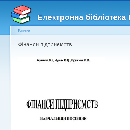
Головне меню
Другорядне меню
Електронна бібліотека
Головна
Ви є тут
Фінанси підприємств