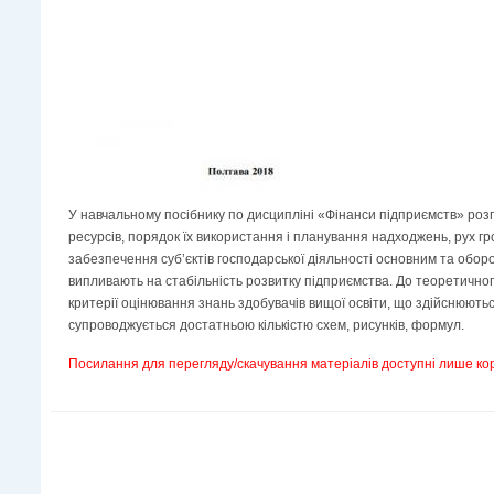
У навчальному посібнику по дисципліні «Фінанси підприємств» роз
ресурсів, порядок їх використання і планування надходжень, рух г
забезпечення суб’єктів господарської діяльності основним та обо
випливають на стабільність розвитку підприємства. До теоретичног
критерії оцінювання знань здобувачів вищої освіти, що здійснюют
супроводжується достатньою кількістю схем, рисунків, формул.
Посилання для перегляду/скачування матеріалів доступні лише ко