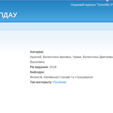
Перейти
Науковий журнал "Scientific P
до
 ПДАУ
основного
матеріалу
Автор(и):
Аранчій, Валентина Іванівна; Чумак, Валентина Дмитрів
Василівна
Рік видання:
2018
Кафедра:
Фінансів, банківської справи та страхування
Тип матеріалу:
Посібник