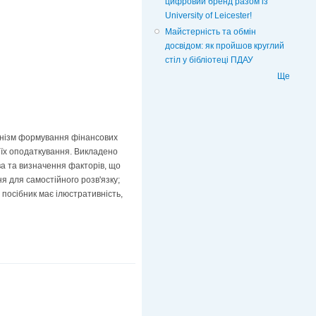
цифровий бренд разом із
University of Leicester!
Майстерність та обмін
досвідом: як пройшов круглий
стіл у бібліотеці ПДАУ
Ще
ханізм формування фінансових
, їх оподаткування. Викладено
ва та визначення факторів, що
я для самостійного розв'язку;
посібник має ілюстративність,