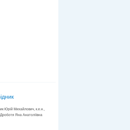
ідник
ик Юрій Михайлович, к.е.н.,
 Дроботя Яна Анатоліївна