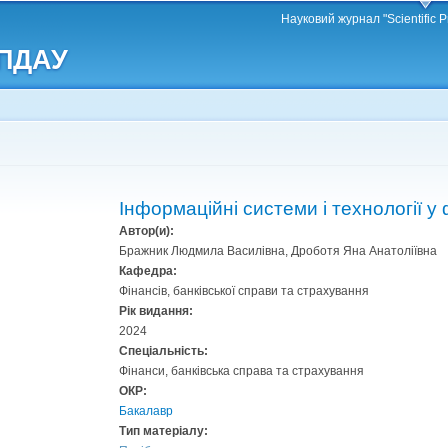
Перейти
Науковий журнал "Scientific P
до
 ПДАУ
основного
матеріалу
Інформаційні системи і технології у
Автор(и):
Бражник Людмила Василівна, Дроботя Яна Анатоліївна
Кафедра:
Фінансів, банківської справи та страхування
Рік видання:
2024
Спеціальність:
Фінанси, банківська справа та страхування
ОКР:
Бакалавр
Тип матеріалу: