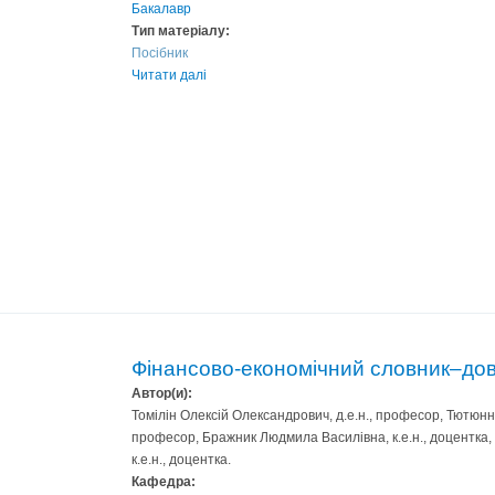
Бакалавр
Тип матеріалу:
Посібник
Читати далі
Фінансово-економічний словник–дов
Автор(и):
Томілін Олексій Олександрович, д.е.н., професор, Тютюнн
професор, Бражник Людмила Василівна, к.е.н., доцентка,
к.е.н., доцентка.
Кафедра: