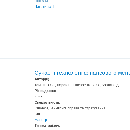
Посібник
Читати далі
Сучасні технології фінансового ме
Автор(и):
Томілін, О.О., Дорогань-Писаренко, Л.О., Аранчій, Д.С.
Рік видання:
2023
Спеціальність:
Фінанси, банківська справа та страхування
ОКР:
Магістр
Тип матеріалу: