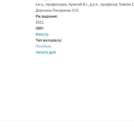
к.е.н., професорка, Аранчій В.І., д.е.н., професор Томілін 
Дорогань-Писаренко Л.О.
Рік видання:
2021
ОКР:
Магістр
Тип матеріалу:
Посібник
Читати далі