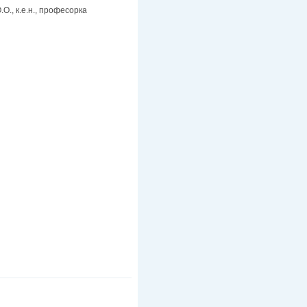
О.О., к.е.н., професорка