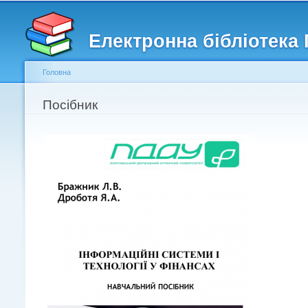
Головне меню
Другорядне меню
Електронна бібліотека
Головна
Ви є тут
Посібник