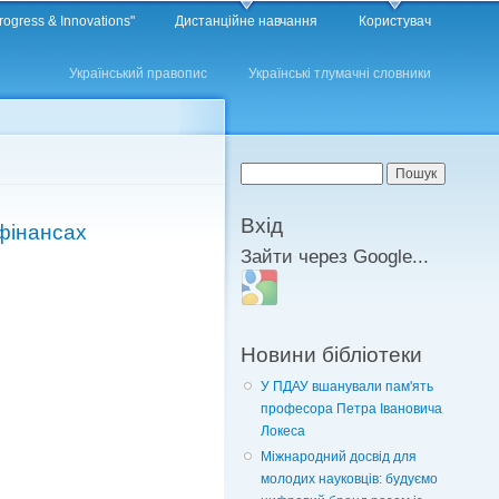
rogress & Innovations"
Дистанційне навчання
Користувач
Український правопис
Українські тлумачні словники
Пошукова форма
Пошук
Вхід
 фінансах
Зайти через Google...
Login with Google
Новини бібліотеки
У ПДАУ вшанували пам'ять
професора Петра Івановича
Локеса
Міжнародний досвід для
молодих науковців: будуємо