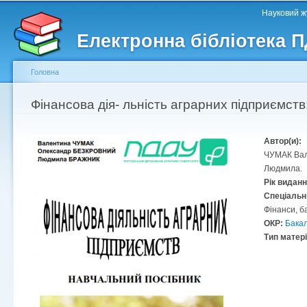
Головне меню
Другорядне меню
П
Науковий жу
д
Електронна бібліотека 
ос
ма
Головна
Ви є тут
Фінансова дія- льність аграрних підприємств:
Автор(и):
ЧУМАК Ва
Людмила.
Рік видан
Спеціальн
Фінанси, б
ОКР:
Бака
Тип матер