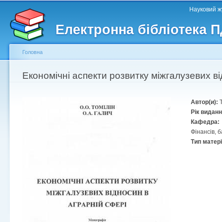
Головне меню
Другорядне меню
П
Науковий жу
д
Електронна бібліотека 
ос
ма
Головна
Ви є тут
Економічні аспекти розвитку міжгалузевих ві
Автор(и):
Рік видан
Кафедра:
Фінансів, 
Тип матер