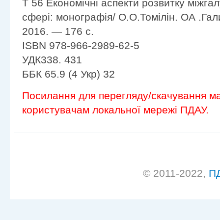
Т 56 Економічні аспекти розвитку міжгал
сфері: монографія/ О.О.Томілін. ОА .Гал
2016. — 176 с.
ISBN 978-966-2989-62-5
УДК338. 431
ББК 65.9 (4 Укр) 32
Посилання для перегляду/скачування ма
користувачам локальної мережі ПДАУ.
© 2011-2022,
П