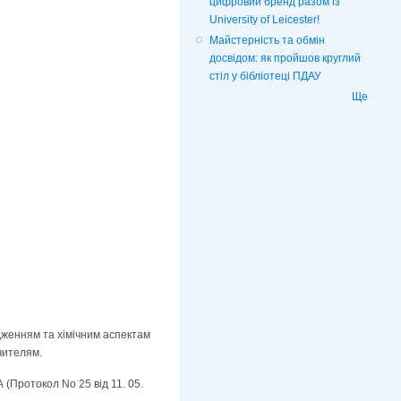
цифровий бренд разом із
University of Leicester!
Майстерність та обмін
досвідом: як пройшов круглий
стіл у бібліотеці ПДАУ
Ще
ідженням та хімічним аспектам
чителям.
(Протокол No 25 від 11. 05.