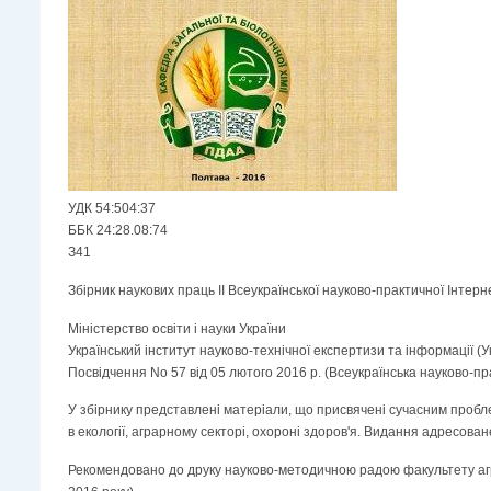
УДК 54:504:37
ББК 24:28.08:74
З41
Збірник наукових праць ІІ Всеукраїнської науково-практичної Інте
Міністерство освіти і науки України
Український інститут науково-технічної експертизи та інформації (У
Посвідчення No 57 від 05 лютого 2016 р. (Всеукраїнська науково-пр
У збірнику представлені матеріали, що присвячені сучасним проблем
в екології, аграрному секторі, охороні здоров'я. Видання адресов
Рекомендовано до друку науково-методичною радою факультету агрот