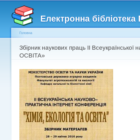
Головне меню
Другорядне меню
Електронна бібліотека
Головна
Ви є тут
Збірник наукових праць ІІ Всеукраїнської
ОСВІТА»