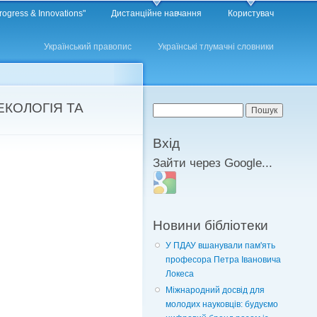
rogress & Innovations"
Дистанційне навчання
Користувач
Український правопис
Українські тлумачні словники
, ЕКОЛОГІЯ ТА
Пошукова форма
Пошук
Вхід
Зайти через Google...
Login with Google
Новини бібліотеки
У ПДАУ вшанували пам'ять
професора Петра Івановича
Локеса
Міжнародний досвід для
молодих науковців: будуємо