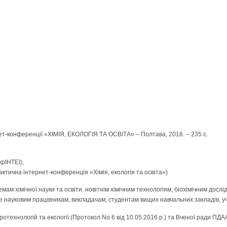
рнет-конференції «ХІМІЯ, ЕКОЛОГІЯ ТА ОСВІТА» – Полтава, 2016. – 235 с.
крІНТЕІ),
актична інтернет-конференція «Хімія, екологія та освіта»)
ам хімічної науки та освіти, новітнім хімічним технологіям, біохімічним досл
ане науковим працівникам, викладачам, студентам вищих навчальних закладів, у
ехнологій та екології (Протокол No 6 від 10.05.2016 р.) та Вченої ради ПДАА 