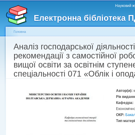
Головне меню
Другорядне меню
П
Науковий жу
д
Електронна бібліотека 
ос
ма
Головна
Аналіз господарської діяльності
Ви є тут
рекомендації з самостійної роб
вищої освіти за освітнім ступе
спеціальності 071 «Облік і опо
Автор(и):
Рік видан
Кафедра:
Економічно
ОКР:
Бака
Тип матер