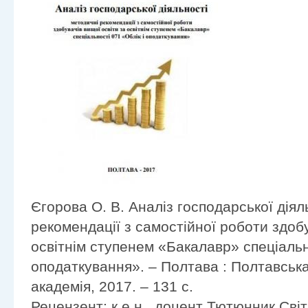
Єгорова О. В. Аналіз господарської діял
рекомендації з самостійної роботи здобу
освітнім ступенем «Бакалавр» спеціальн
оподаткування». – Полтава : Полтавськ
академія, 2017. – 131 с.
Рецензент: к.е.н., доцент Тютюнник Сві