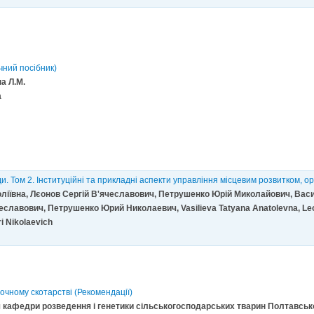
чний посібник)
на Л.М.
а
и. Том 2. Інституційні та прикладні аспекти управління місцевим розвитком, 
ліївна, Лєонов Сергій В'ячеславович, Петрушенко Юрій Миколайович, Вас
славович, Петрушенко Юрий Николаевич, Vasilievа Tatyana Anatolevna, Le
i Nikolaevich
очному скотарстві (Рекомендації)
ч кафедри розведення і генетики сільськогосподарських тварин Полтавсько