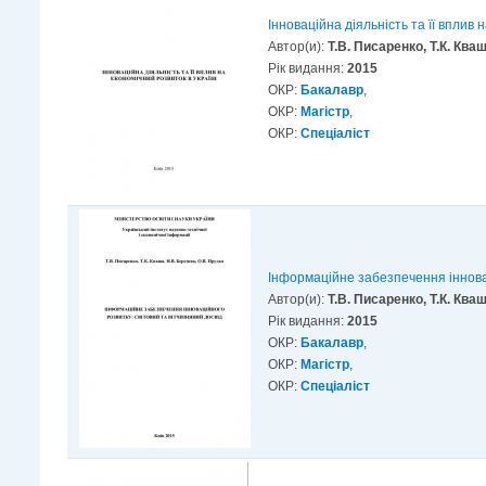
Інноваційна діяльність та її вплив 
Автор(и):
Т.В. Писаренко, Т.К. Кваш
Рік видання:
2015
ОКР:
Бакалавр
,
ОКР:
Магістр
,
ОКР:
Спеціаліст
Інформаційне забезпечення інновац
Автор(и):
Т.В. Писаренко, Т.К. Ква
Рік видання:
2015
ОКР:
Бакалавр
,
ОКР:
Магістр
,
ОКР:
Спеціаліст