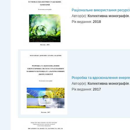
Раціональне використання ресурсів
Автор(и):
Колективна монографія / 
Рік видання:
2018
Розробка та вдосконалення енерге
Автор(и):
Колективна монографія / 
Рік видання:
2017