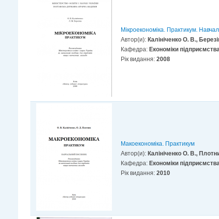
Мікроекономіка. Практикум. Навчал
Автор(и):
Калініченко О. В., Березі
Кафедра:
Економіки підприємств
Рік видання:
2008
Макоекономіка. Практикум
Автор(и):
Калініченко О. В., Плотни
Кафедра:
Економіки підприємств
Рік видання:
2010