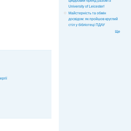
цифровий бренд разом із
University of Leicester!
Майстерність та обмін
досвідом: як пройшов круглий
стіл у бібліотеці ПДАУ
Ще
ргії