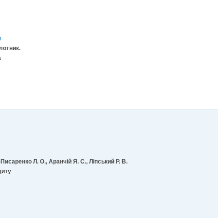
м
Плотник.
а
Писаренко Л. О., Аранчій Я. С., Ліпський Р. В.
диту