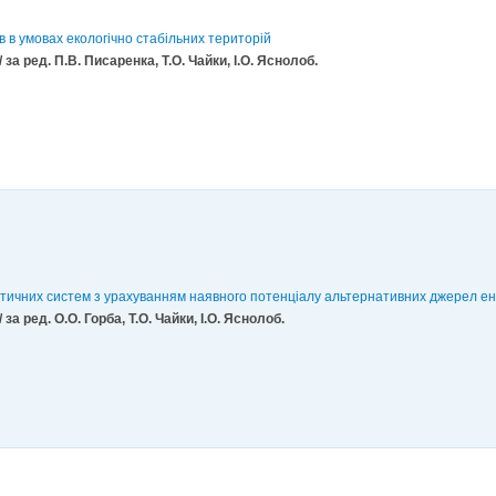
 в умовах екологічно стабільних територій
за ред. П.В. Писаренка, Т.О. Чайки, І.О. Яснолоб.
тичних систем з урахуванням наявного потенціалу альтернативних джерел ене
за ред. О.О. Горба, Т.О. Чайки, І.О. Яснолоб.