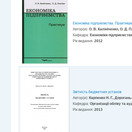
Економіка підприємства. Практику
Автор(и):
О. В. Калініченко, О. Д. 
Кафедра:
Економіки підприємств
Рік видання:
2012
Звітність бюджетних установ
Автор(и):
Карпенко Н. Г., Дорогань-
Кафедра:
Організації обліку та ау
Рік видання:
2013