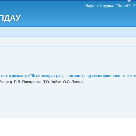
Перейти
Науковий журнал "Scientific P
до
 ПДАУ
основного
матеріалу
і аспекти розвитку АПК на засадах раціонального ресурсовикористання : колек
а ред. П.В. Писаренка, Т.О. Чайки, О.О. Ласло.