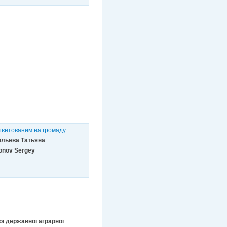
орієнтованим на громаду
ильева Татьяна
onov Sergey
ї державної аграрної