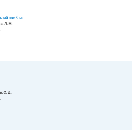
ьний посібник.
на Л. М.
а
к О. Д.
а