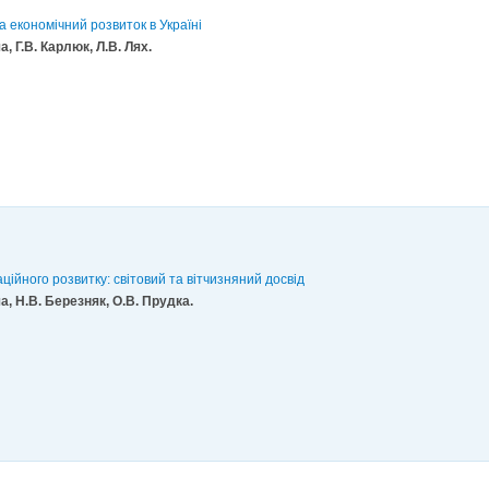
на економічний розвиток в Україні
а, Г.В. Карлюк, Л.В. Лях.
ійного розвитку: світовий та вітчизняний досвід
ша, Н.В. Березняк, О.В. Прудка.