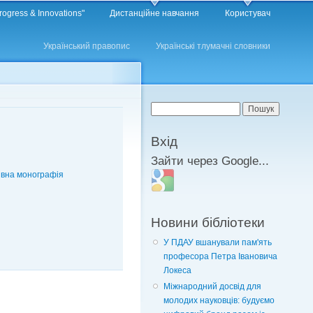
rogress & Innovations"
Дистанційне навчання
Користувач
Український правопис
Українські тлумачні словники
Пошукова форма
Пошук
Вхід
Зайти через Google...
тивна монографія
Login with Google
Новини бібліотеки
У ПДАУ вшанували пам'ять
професора Петра Івановича
Локеса
Міжнародний досвід для
молодих науковців: будуємо