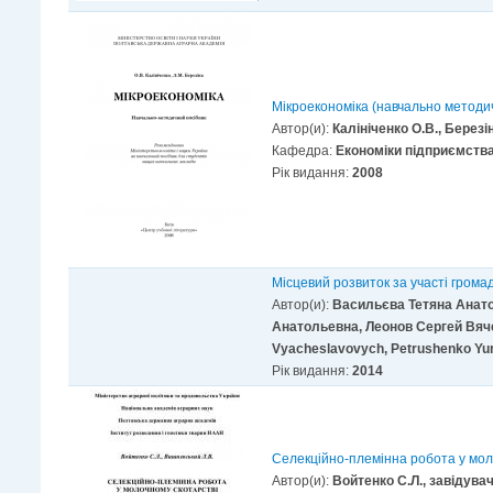
Мікроекономіка (навчально методи
Автор(и):
Калініченко О.В., Березі
Кафедра:
Економіки підприємств
Рік видання:
2008
Місцевий розвиток за участі громад
Автор(и):
Васильєва Тетяна Анато
Анатольевна, Леонов Сергей Вяче
Vyacheslavovych, Petrushenko Yur
Рік видання:
2014
Селекційно-племінна робота у мол
Автор(и):
Войтенко С.Л., завідува