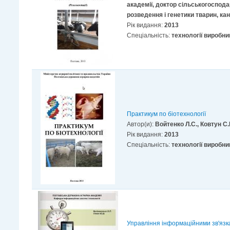
академії, доктор сільськогоспода
розведення і генетики тварин, ка
Рік видання:
2013
Спеціальність:
технології виробни
Практикум по біотехнології
Автор(и):
Войтенко Л.С., Ковтун С.
Рік видання:
2013
Спеціальність:
технології виробни
Управління інформаційними зв'язка