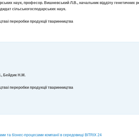
рських наук, професор. Вишневський Л.В., начальник відділу генетичних р
ндидат сільськогосподарських наук.
цтваі переробки продукції тваринництва
І., Бейдик Н.М.
цтваі переробки продукції тваринництва
ми та бізнес-процесами компанії в середовищі BITRIX 24