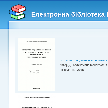
Головне меню
Другорядне меню
Електронна бібліотека
Екологічні, соціальні й економічн
Автор(и):
Колективна монографія /з
Рік видання:
2015