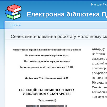
Головне меню
Другорядне меню
П
Науковий жу
д
Електронна бібліотека 
ос
ма
Головна
Ви є тут
Селекційно-племінна робота у молочному ско
Автор(и):
Войтенко С
сільського
аграрної а
професор. 
ресурсів т
кандидат с
Рік видан
Спеціальн
технології
Тип матер