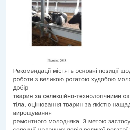
Рекомендації містять основні позиції що
роботи з великою рогатою худобою мол
добір
тварин за селекційно-технологічними о
тіла, оцінювання тварин за якістю нащад
вирощування
ремонтного молодняка. З метою застосу
селекції молочних порід великої рогато