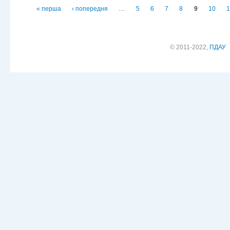
Сторінки
« перша
‹ попередня
…
5
6
7
8
9
10
1
© 2011-2022,
ПДАУ