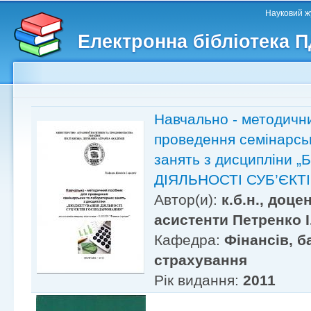
Головне меню
Другорядне меню
П
Науковий жу
д
Електронна бібліотека 
ос
ма
Навчально - методични
проведення семінарсь
занять з дисципліни
ДІЯЛЬНОСТІ СУБ’ЄК
Автор(и):
к.б.н., доце
асистенти Петренко І.
Кафедра:
Фінансів, б
страхування
Рік видання:
2011