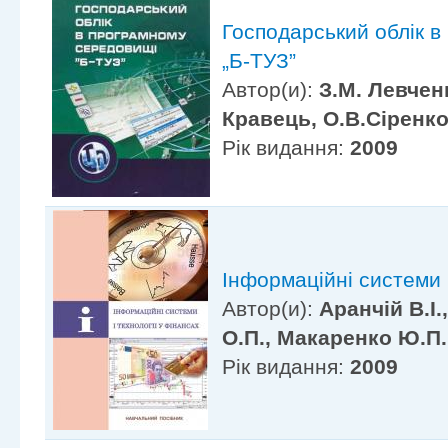
Господарський облік 
„Б-ТУЗ”
Автор(и):
З.М. Левчен
Кравець, О.В.Сіренк
Рік видання:
2009
Інформаційні системи і
Автор(и):
Аранчій В.І.
О.П., Макаренко Ю.П.
Рік видання:
2009