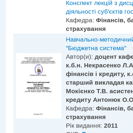
Конспект лекцій з дис
діяльності суб'єктів г
Кафедра:
Фінансів, б
страхування
Навчально-методичний
"Бюджетна система"
Автор(и):
доцент кафе
к.б.н. Некрасенко Л.
фінансів і кредиту, к.
старший викладая ка
Мокієнко Т.В. асисте
кредиту Антонюк О.О
Кафедра:
Фінансів, б
страхування
Рік видання:
2011