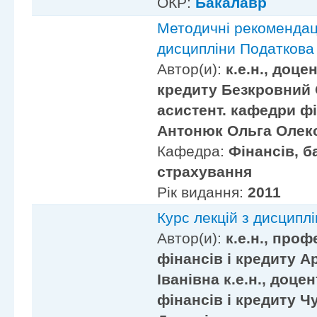
ОКР:
Бакалавр
Методичні рекомендаці
дисципліни Податкова
Автор(и):
к.е.н., доце
кредиту Безкровний
асистент. кафедри фі
Антонюк Ольга Олек
Кафедра:
Фінансів, б
страхування
Рік видання:
2011
Курс лекцій з дисципл
Автор(и):
к.е.н., про
фінансів і кредиту А
Іванівна к.е.н., доце
фінансів і кредиту 