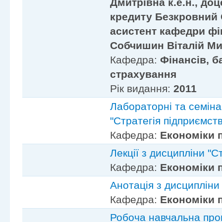
Дмитрівна к.е.н., до
кредиту Безкровний
асистент кафедри фін
Собчишин Віталій М
Кафедра:
Фінансів, б
страхування
Рік видання:
2011
Лабораторні та семіна
"Стратегія підприємст
Кафедра:
Економіки 
Лекції з дисципліни "С
Кафедра:
Економіки 
Анотація з дисципліни
Кафедра:
Економіки 
Робоча навчальна про