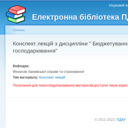
Головне меню
Другорядне меню
П
Науковий жу
д
Електронна бібліотека 
ос
ма
Головна
Ви є тут
Конспект лекцій з дисципліни " Бюджетування
господарювання"
Кафедра:
Фінансів, банківської справи та страхування
Тип матеріалу:
Конспект лекцій
Посилання для перегляду/скачування матеріалів доступні лише корис
© 2011-2022,
ПДАУ