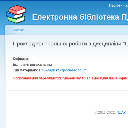
Головне меню
Другорядне меню
П
Науковий жу
д
Електронна бібліотека 
ос
ма
Головна
Ви є тут
Приклад контрольної роботи з дисципліни "
Кафедра:
Економіки підприємства
Тип матеріалу:
Приклади контрольних робіт
Посилання для перегляду/скачування матеріалів доступні лише корис
© 2011-2022,
ПДАУ