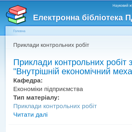
Головне меню
Другорядне меню
П
Науковий жу
д
Електронна бібліотека 
ос
ма
Головна
Ви є тут
Приклади контрольних робіт
Приклади контрольних робіт 
"Внутрішній економічний меха
Кафедра:
Економіки підприємства
Тип матеріалу:
Приклади контрольних робіт
Читати далі