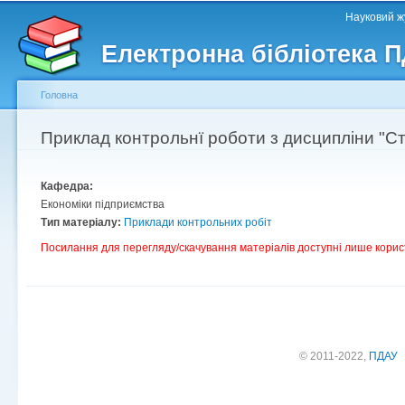
Головне меню
Другорядне меню
П
Науковий жу
д
Електронна бібліотека 
ос
ма
Головна
Ви є тут
Приклад контрольнї роботи з дисципліни "Ст
Кафедра:
Економіки підприємства
Тип матеріалу:
Приклади контрольних робіт
Посилання для перегляду/скачування матеріалів доступні лише корис
© 2011-2022,
ПДАУ