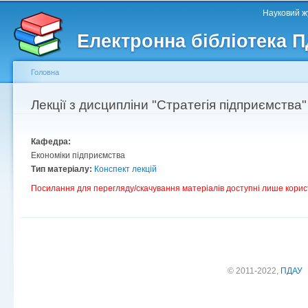
Головне меню
Другорядне меню
П
Науковий жу
д
Електронна бібліотека 
ос
ма
Головна
Ви є тут
Лекції з дисципліни "Стратегія підприємства"
Кафедра:
Економіки підприємства
Тип матеріалу:
Конспект лекцій
Посилання для перегляду/скачування матеріалів доступні лише корис
© 2011-2022,
ПДАУ