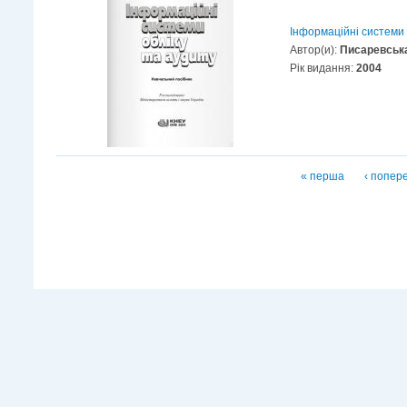
Інформаційні системи 
Автор(и):
Писаревська
Рік видання:
2004
Сторінки
« перша
‹ попер