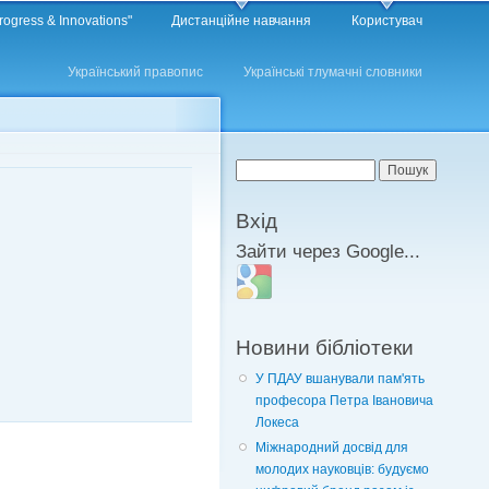
rogress & Innovations"
Дистанційне навчання
Користувач
Український правопис
Українські тлумачні словники
Пошукова форма
Пошук
Вхід
Зайти через Google...
Login with Google
Новини бібліотеки
У ПДАУ вшанували пам'ять
професора Петра Івановича
Локеса
Міжнародний досвід для
молодих науковців: будуємо