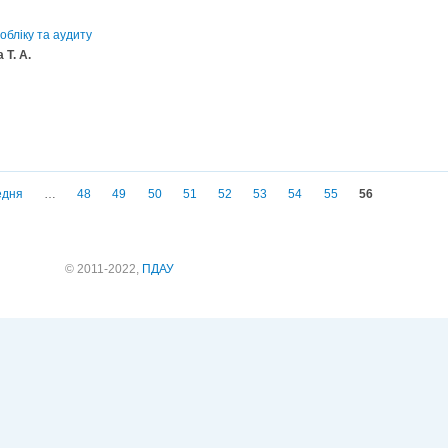
обліку та аудиту
 Т. А.
едня
…
48
49
50
51
52
53
54
55
56
© 2011-2022,
ПДАУ