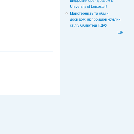
цифровий бренд разом із
University of Leicester!
Майстерність та обмін
досвідом: як пройшов круглий
стіл у бібліотеці ПДАУ
Ще