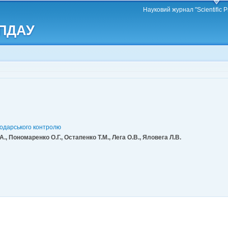
Перейти
Науковий журнал "Scientific P
до
 ПДАУ
основного
матеріалу
подарського контролю
., Пономаренко О.Г., Остапенко Т.М., Лега О.В., Яловега Л.В.