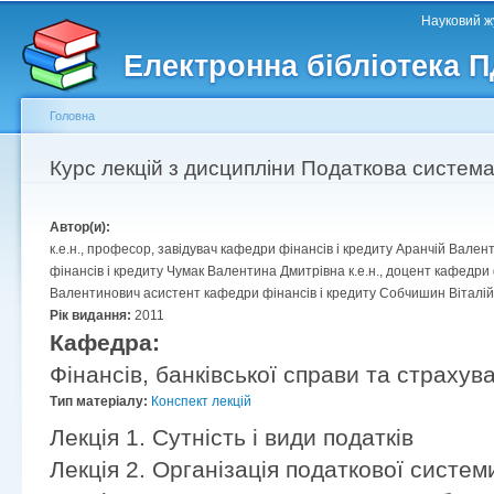
Головне меню
Другорядне меню
П
Науковий жу
д
Електронна бібліотека 
ос
ма
Головна
Ви є тут
Курс лекцій з дисципліни Податкова систем
Автор(и):
к.е.н., професор, завідувач кафедри фінансів і кредиту Аранчій Валент
фінансів і кредиту Чумак Валентина Дмитрівна к.е.н., доцент кафедри
Валентинович асистент кафедри фінансів і кредиту Собчишин Віталі
Рік видання:
2011
Кафедра:
Фінансів, банківської справи та страхув
Тип матеріалу:
Конспект лекцій
Лекція 1. Сутність і види податків
Лекція 2. Організація податкової систем