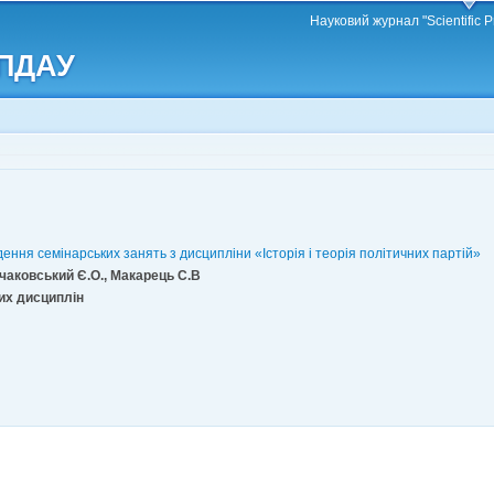
Перейти
Науковий журнал "Scientific P
до
 ПДАУ
основного
матеріалу
ення семінарських занять з дисципліни «Історія і теорія політичних партій»
нчаковський Є.О., Макарець С.В
них дисциплін