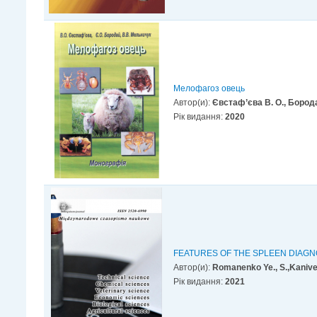
Мелофагоз овець
Автор(и):
Євстаф’єва В. О., Борода
Рік видання:
2020
FEATURES OF THE SPLEEN DIAGN
Автор(и):
Romanenko Ye., S.,Kanivet
Рік видання:
2021