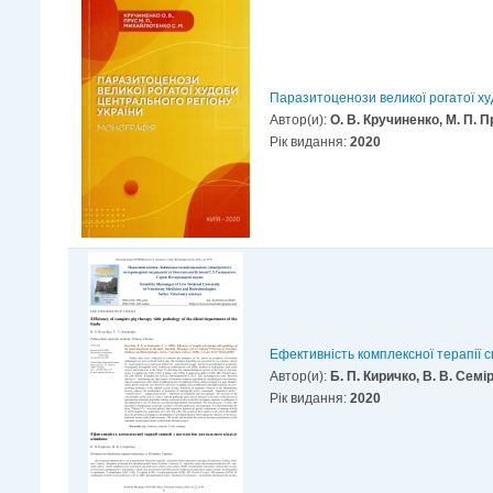
Паразитоценози великої рогатої ху
Автор(и):
О. В. Кручиненко, М. П. 
Рік видання:
2020
Ефективність комплексної терапії с
Автор(и):
Б. П. Киричко, В. В. Семі
Рік видання:
2020