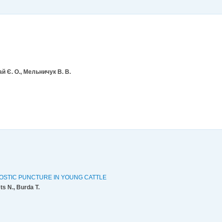
й Є. О., Мельничук В. В.
OSTIC PUNCTURE IN YOUNG CATTLE
s N., Burda T.