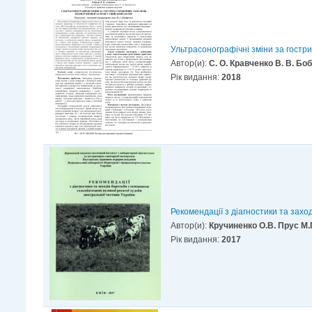
Ультрасонографічні зміни за гостри
Автор(и):
С. О. Кравченко В. В. Бо
Рік видання:
2018
Рекомендації з діагностики та захо
Автор(и):
Кручиненко О.В. Прус М.
Рік видання:
2017