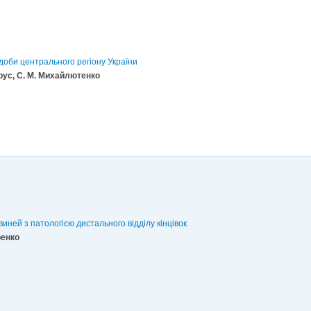
доби центрального регіону України
Прус, С. М. Михайлютенко
виней з патологією дистального відділу кінцівок
ренко