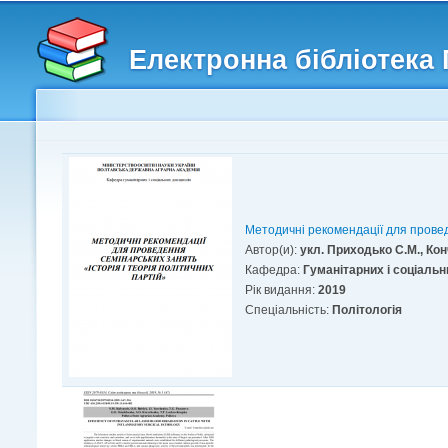
Головне меню
Другорядне меню
Електронна бібліотека
Методичні рекомендації для провед
Автор(и):
укл. Приходько С.М., Ко
Кафедра:
Гуманітарних і соціаль
Рік видання:
2019
Спеціальність:
Політологія