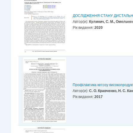
ДОСЛІДЖЕННЯ СТАНУ ДИСТАЛЬНОГ
Автор(и):
Кулинич, С. М., Oмельчен
Рік видання:
2020
Профілактика кетозу високопродукт
Автор(и):
С. О. Кравченко, Н. С. Ка
Рік видання:
2017