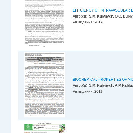
EFFICIENCY OF INTRAVASCULAR 
Автор(и):
S.M. Kulynych, O.O. Bubly
Рік видання:
2019
BIOCHEMICAL PROPERTIES OF MI
Автор(и):
S.M. Kulynych, A.P. Kablu
Рік видання:
2018