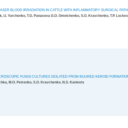
LASER BLOOD IRRADIATION IN CATTLE WITH INFLAMMATORY SURGICAL PAT
k, I.I. Yurchenko, T.G. Panasova G.O. Omelchenko, S.O. Kravchenko, T.P. Locke
CROSCOPIC FUNGI CULTURES ISOLATED FROM INJURED KEROID FORMATION
chka, M.O. Petrenko, S.O. Kravchenko, N.S. Kanivets