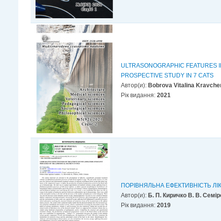
ULTRASONOGRAPHIC FEATURES IN
PROSPECTIVE STUDY IN 7 CATS
Автор(и):
Bobrova Vitalina Kravche
Рік видання:
2021
ПОРІВНЯЛЬНА ЕФЕКТИВНІСТЬ ЛІ
Автор(и):
Б. П. Киричко В. В. Семі
Рік видання:
2019