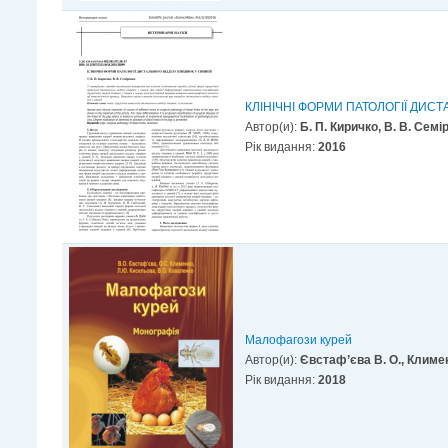
КЛІНІЧНІ ФОРМИ ПАТОЛОГІЇ ДИСТ
Автор(и):
Б. П. Киричко, В. В. Семі
Рік видання:
2016
Малофагози курей
Автор(и):
Євстаф’єва В. О., Климен
Рік видання:
2018