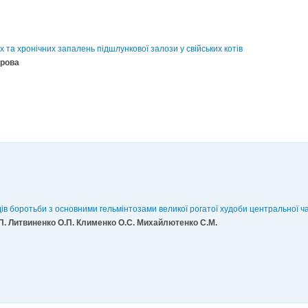
х та хронічних запалень підшлункової залози у свійських котів
брова
дів боротьби з основними гельмінтозами великої рогатої худоби центральної ч
П. Литвиненко О.П. Клименко О.С. Михайлютенко С.М.