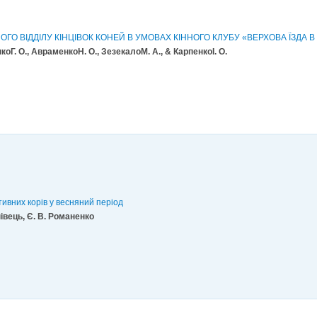
О ВІДДІЛУ КІНЦІВОК КОНЕЙ В УМОВАХ КІННОГО КЛУБУ «ВЕРХОВА ЇЗДА В
коГ. О., AвраменкоН. O., ЗезекалоM. A., & КарпенкоІ. O.
ивних корів у весняний період
нівець, Є. В. Романенко