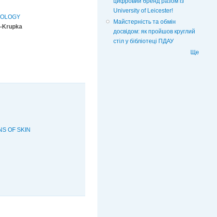
цифровий бренд разом із
University of Leicester!
HOLOGY
Майстерність та обмін
s-Krupka
досвідом: як пройшов круглий
стіл у бібліотеці ПДАУ
Ще
S OF SKIN