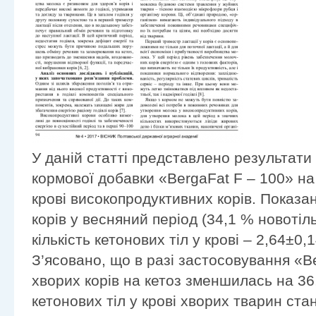
У даній статті представлено результати
кормової добавки «BergaFat F – 100» на 
крові високопродуктивних корів. Показан
корів у весняний період (34,1 % новотіл
кількість кетонових тіл у крові – 2,64±0,
З’ясовано, що в разі застосовування «Be
хворих корів на кетоз зменшилась на 36,
кетонових тіл у крові хворих тварин ста