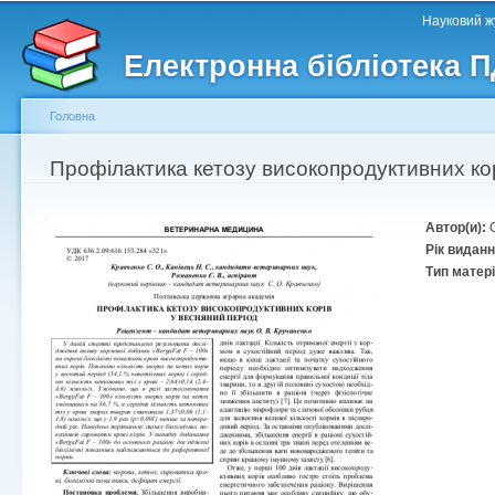
Головне меню
Другорядне меню
П
Науковий жу
д
Електронна бібліотека 
ос
ма
Головна
Ви є тут
Профілактика кетозу високопродуктивних кор
Автор(и):
Рік видан
Тип матер