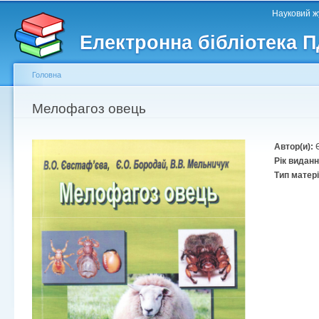
Головне меню
Другорядне меню
П
Науковий жу
д
Електронна бібліотека 
ос
ма
Головна
Ви є тут
Мелофагоз овець
Автор(и):
Рік видан
Тип матер