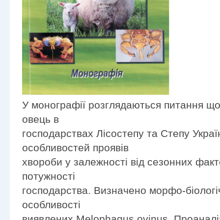
У монографії розглядаються питання щ
овець в
господарствах Лісостепу та Степу Укра
особливостей проявів
хвороби у залежності від сезонних факто
потужності
господарства. Визначено морфо-біологі
особливості
виявлених Melophagus ovinus. Проаналі