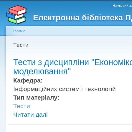
Головне меню
Другорядне меню
П
Науковий жу
д
Електронна бібліотека 
ос
ма
Головна
Ви є тут
Тести
Тести з дисципліни "Економі
моделювання"
Кафедра:
Інформаційних систем і технологій
Тип матеріалу:
Тести
Читати далі