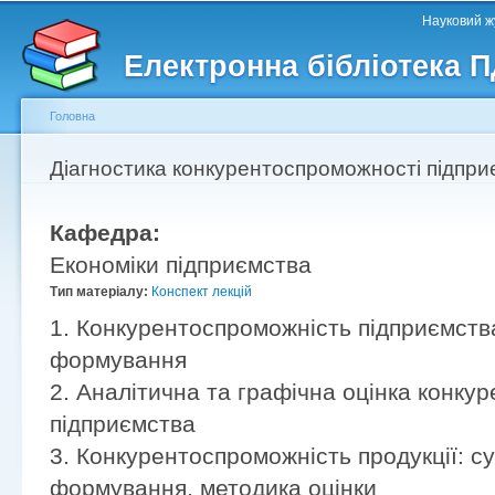
Головне меню
Другорядне меню
П
Науковий жу
д
Електронна бібліотека 
ос
ма
Головна
Ви є тут
Діагностика конкурентоспроможності підприє
Кафедра:
Економіки підприємства
Тип матеріалу:
Конспект лекцій
1. Конкурентоспроможність підприємства
формування
2. Аналітична та графічна оцінка конку
підприємства
3. Конкурентоспроможність продукції: су
формування, методика оцінки