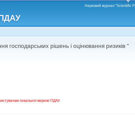
Перейти
Науковий журнал "Scientific P
до
 ПДАУ
основного
матеріалу
ня господарських рішень і оцінювання ризиків "
ристувачам локальної мережі ПДАУ.