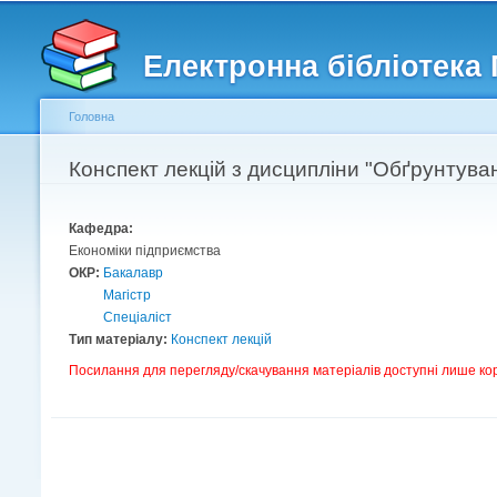
Головне меню
Другорядне меню
Електронна бібліотека
Головна
Ви є тут
Конспект лекцій з дисципліни "Обґрунтуван
Кафедра:
Економіки підприємства
ОКР:
Бакалавр
Магістр
Спеціаліст
Тип матеріалу:
Конспект лекцій
Посилання для перегляду/скачування матеріалів доступні лише ко