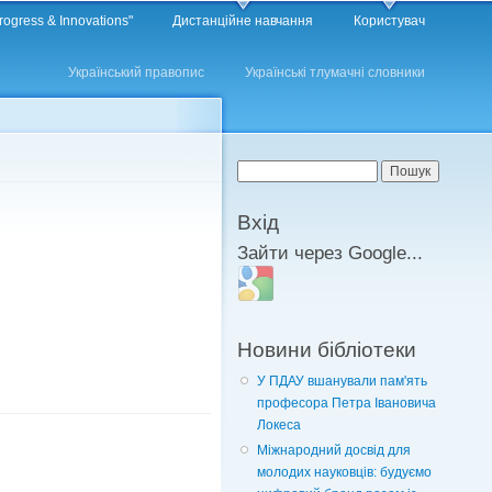
rogress & Innovations"
Дистанційне навчання
Користувач
Український правопис
Українські тлумачні словники
Пошукова форма
Пошук
Вхід
Зайти через Google...
Login with Google
Новини бібліотеки
У ПДАУ вшанували пам'ять
професора Петра Івановича
Локеса
Міжнародний досвід для
молодих науковців: будуємо