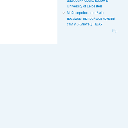
цифровий бренд разом із
University of Leicester!
Майстерність та обмін
досвідом: як пройшов круглий
стіл у бібліотеці ПДАУ
Ще