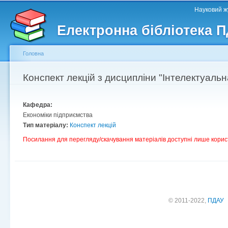
Головне меню
Другорядне меню
П
Науковий жу
д
Електронна бібліотека 
ос
ма
Головна
Ви є тут
Конспект лекцій з дисципліни "Інтелектуальн
Кафедра:
Економіки підприємства
Тип матеріалу:
Конспект лекцій
Посилання для перегляду/скачування матеріалів доступні лише корис
© 2011-2022,
ПДАУ