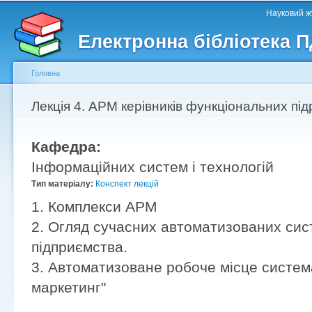
Головне меню
Другорядне меню
П
Науковий жу
д
Електронна бібліотека 
ос
ма
Головна
Ви є тут
Лекція 4. АРМ керівників функціональних під
Кафедра:
Інформаційних систем і технологій
Тип матеріалу:
Конспект лекцій
1. Комплекси АРМ
2. Огляд сучасних автоматизованих сис
підприємства.
3. Автоматизоване робоче місце систе
маркетинг"