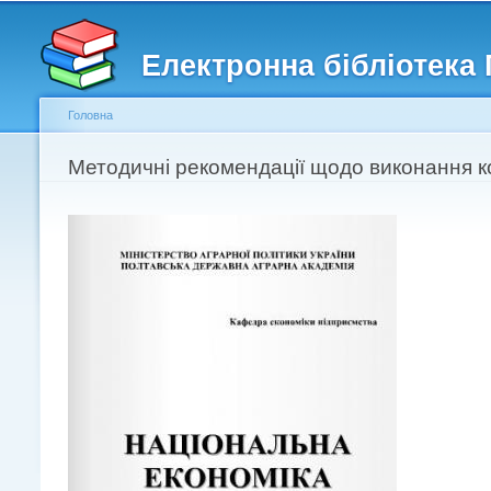
Головне меню
Другорядне меню
Електронна бібліотека
Головна
Ви є тут
Методичні рекомендації щодо виконання к