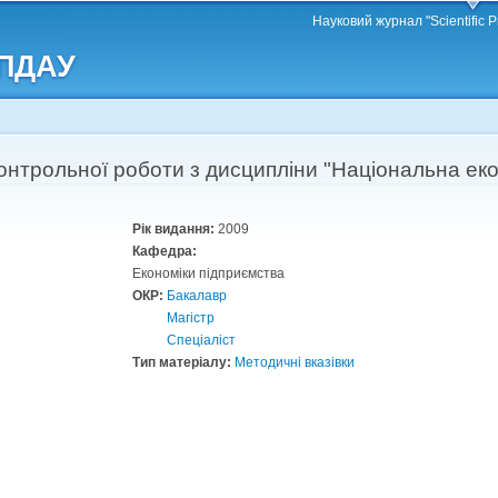
Перейти
Науковий журнал "Scientific P
до
 ПДАУ
основного
матеріалу
онтрольної роботи з дисципліни "Національна еко
Рік видання:
2009
Кафедра:
Економіки підприємства
ОКР:
Бакалавр
Магістр
Спеціаліст
Тип матеріалу:
Методичні вказівки