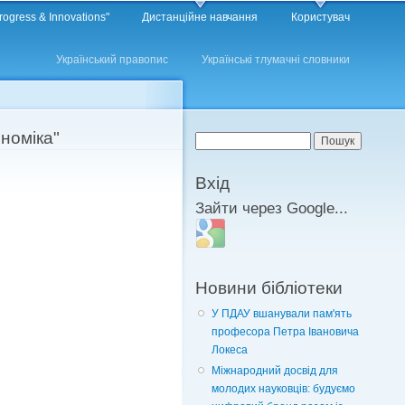
rogress & Innovations"
Дистанційне навчання
Користувач
Український правопис
Українські тлумачні словники
номіка"
Пошукова форма
Пошук
Вхід
Зайти через Google...
Login with Google
Новини бібліотеки
У ПДАУ вшанували пам'ять
професора Петра Івановича
Локеса
Міжнародний досвід для
молодих науковців: будуємо