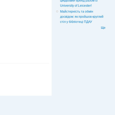
цифровий бренд разом із
University of Leicester!
Майстерність та обмін
досвідом: як пройшов круглий
стіл у бібліотеці ПДАУ
Ще