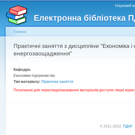
Головне меню
Другорядне меню
П
Науковий жу
д
Електронна бібліотека 
ос
ма
Головна
Ви є тут
Практичні заняття з дисципліни "Економіка і 
енергозаощадження"
Кафедра:
Економіки підприємства
Тип матеріалу:
Практичні заняття
Посилання для перегляду/скачування матеріалів доступні лише корис
© 2011-2022,
ПДАУ