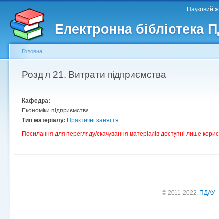
Головне меню
Другорядне меню
П
Науковий жу
д
Електронна бібліотека 
ос
ма
Головна
Ви є тут
Розділ 21. Витрати підприємства
Кафедра:
Економіки підприємства
Тип матеріалу:
Практичні заняття
Посилання для перегляду/скачування матеріалів доступні лише корис
© 2011-2022,
ПДАУ