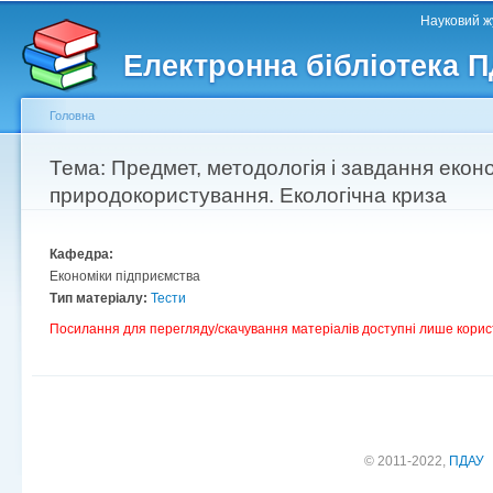
Головне меню
Другорядне меню
П
Науковий жу
д
Електронна бібліотека 
ос
ма
Головна
Ви є тут
Тема: Предмет, методологія і завдання екон
природокористування. Екологічна криза
Кафедра:
Економіки підприємства
Тип матеріалу:
Тести
Посилання для перегляду/скачування матеріалів доступні лише корис
© 2011-2022,
ПДАУ