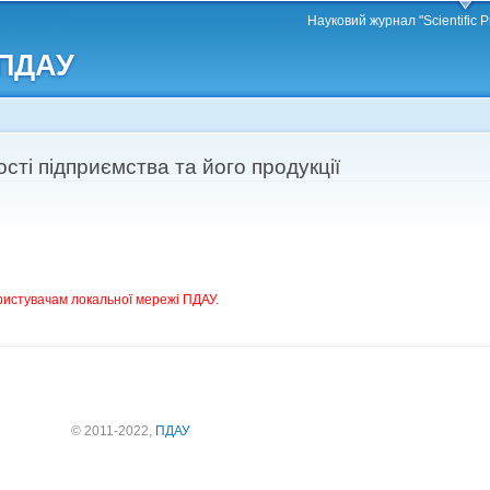
Перейти
Науковий журнал "Scientific P
до
 ПДАУ
основного
матеріалу
ті підприємства та його продукції
ристувачам локальної мережі ПДАУ.
© 2011-2022,
ПДАУ