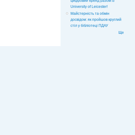
цифровий бренд разом із
University of Leicester!
Майстерність та обмін
досвідом: як пройшов круглий
стіл у бібліотеці ПДАУ
Ще