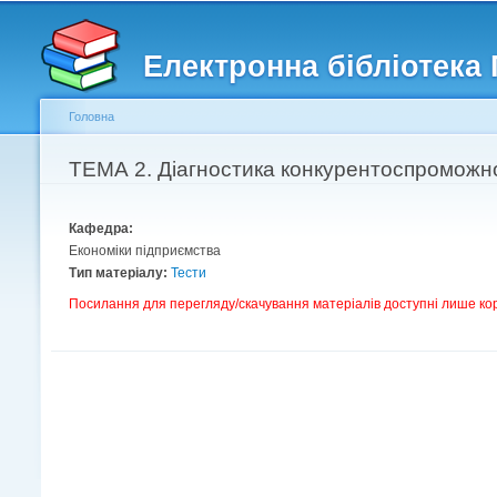
Головне меню
Другорядне меню
Електронна бібліотека
Головна
Ви є тут
ТЕМА 2. Діагностика конкурентоспроможнос
Кафедра:
Економіки підприємства
Тип матеріалу:
Тести
Посилання для перегляду/скачування матеріалів доступні лише ко