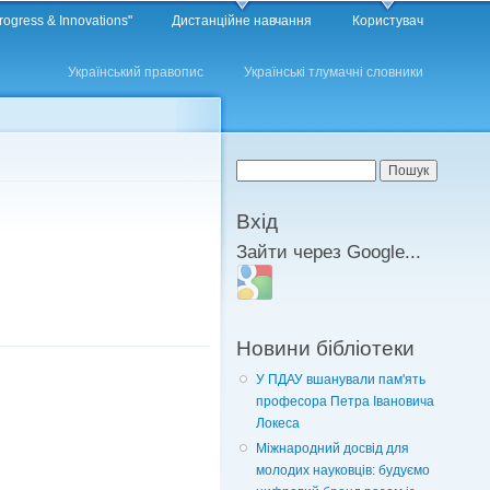
rogress & Innovations"
Дистанційне навчання
Користувач
Український правопис
Українські тлумачні словники
Пошукова форма
Пошук
Вхід
Зайти через Google...
Login with Google
Новини бібліотеки
У ПДАУ вшанували пам'ять
професора Петра Івановича
Локеса
Міжнародний досвід для
молодих науковців: будуємо