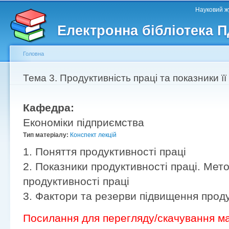
Головне меню
Другорядне меню
П
Науковий жу
д
Електронна бібліотека 
ос
ма
Головна
Ви є тут
Тема 3. Продуктивність праці та показники ї
Кафедра:
Економіки підприємства
Тип матеріалу:
Конспект лекцій
1. Поняття продуктивності праці
2. Показники продуктивності праці. Мет
продуктивності праці
3. Фактори та резерви підвищення проду
Посилання для перегляду/скачування ма