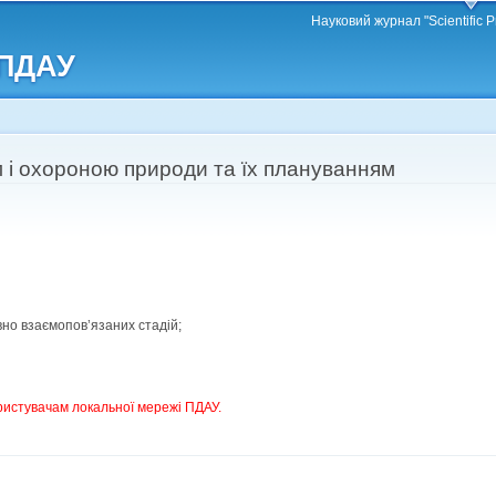
Перейти
Науковий журнал "Scientific P
до
 ПДАУ
основного
матеріалу
 і охороною природи та їх плануванням
но взаємопов’язаних стадій;
ристувачам локальної мережі ПДАУ.