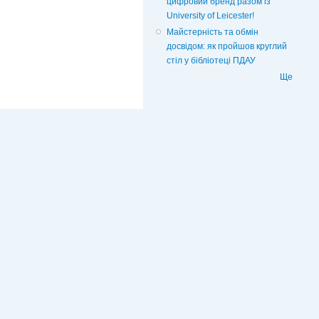
цифровий бренд разом із
University of Leicester!
Майстерність та обмін
досвідом: як пройшов круглий
стіл у бібліотеці ПДАУ
Ще