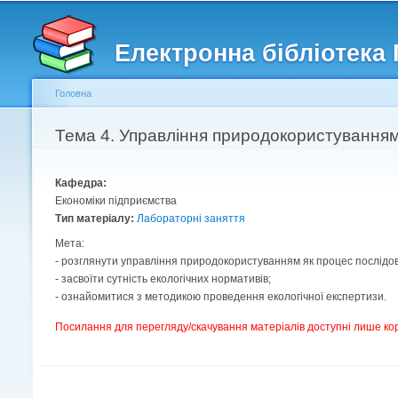
Головне меню
Другорядне меню
Електронна бібліотека
Головна
Ви є тут
Тема 4. Управління природокористуванням
Кафедра:
Економіки підприємства
Тип матеріалу:
Лабораторні заняття
Мета:
- розглянути управління природокористуванням як процес послідов
- засвоїти сутність екологічних нормативів;
- ознайомитися з методикою проведення екологічної експертизи.
Посилання для перегляду/скачування матеріалів доступні лише ко