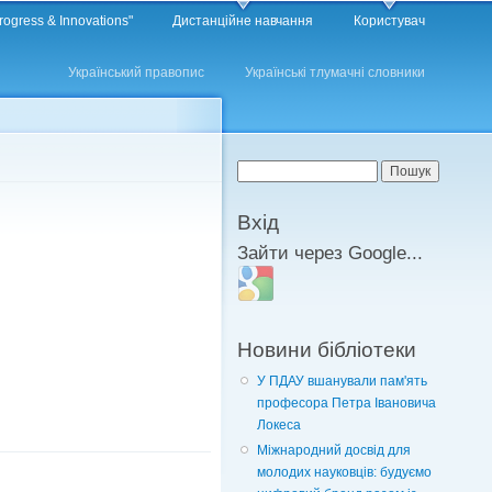
rogress & Innovations"
Дистанційне навчання
Користувач
Український правопис
Українські тлумачні словники
Пошукова форма
Пошук
Вхід
Зайти через Google...
Login with Google
Новини бібліотеки
У ПДАУ вшанували пам'ять
професора Петра Івановича
Локеса
Міжнародний досвід для
молодих науковців: будуємо