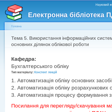
Головне меню
Другорядне меню
П
Науковий жу
д
Електронна бібліотека 
ос
ма
Головна
Ви є тут
Тема 5. Використання інформаційних систем
основних ділянок облікової роботи
Кафедра:
Бухгалтерського обліку
Тип матеріалу:
Конспект лекцій
1. Автоматизація обліку основних засоб
2. Автоматизація обліку розрахункових 
3. Автоматизація процесу формування зв
Посилання для перегляду/скачування ма