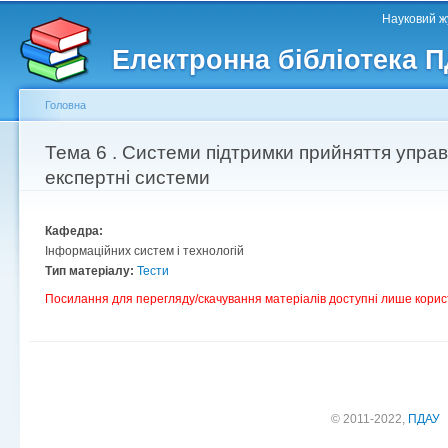
Головне меню
Другорядне меню
П
Науковий жу
д
Електронна бібліотека 
ос
ма
Головна
Ви є тут
Тема 6 . Системи підтримки прийняття управ
експертні системи
Кафедра:
Інформаційних систем і технологій
Тип матеріалу:
Тести
Посилання для перегляду/скачування матеріалів доступні лише корис
© 2011-2022,
ПДАУ