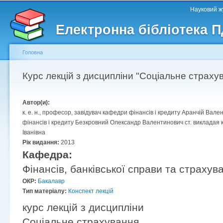
Головне меню
Другорядне меню
П
Науковий жу
д
Електронна бібліотека 
ос
ма
Головна
Ви є тут
Курс лекцій з дисципліни "Соціальне страху
Автор(и):
к. е. н., професор, завідувач кафедри фінансів і кредиту Аранчій Вале
фінансів і кредиту Безкровний Олександр Валентинович ст. викладая к
Іванівна
Рік видання:
2013
Кафедра:
Фінансів, банківської справи та страхув
ОКР:
Бакалавр
Тип матеріалу:
Конспект лекцій
курс лекцій з дисципліни
Соціальне страхування