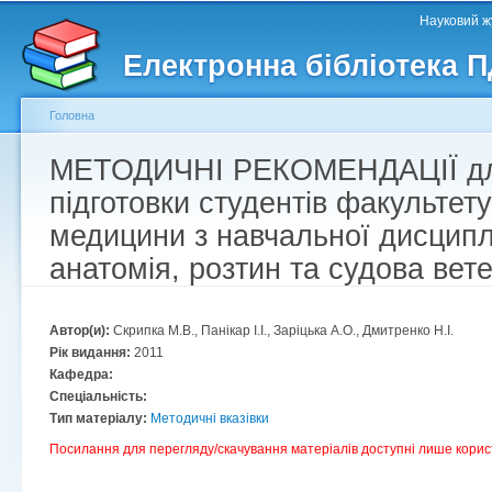
Головне меню
Другорядне меню
П
Науковий жу
д
Електронна бібліотека 
ос
ма
Головна
МЕТОДИЧНІ РЕКОМЕНДАЦІЇ для
Ви є тут
підготовки студентів факультет
медицини з навчальної дисципл
анатомія, розтин та судова вет
Автор(и):
Скрипка М.В., Панікар І.І., Заріцька А.О., Дмитренко Н.І.
Рік видання:
2011
Кафедра:
Спеціальність:
Тип матеріалу:
Методичні вказівки
Посилання для перегляду/скачування матеріалів доступні лише корис