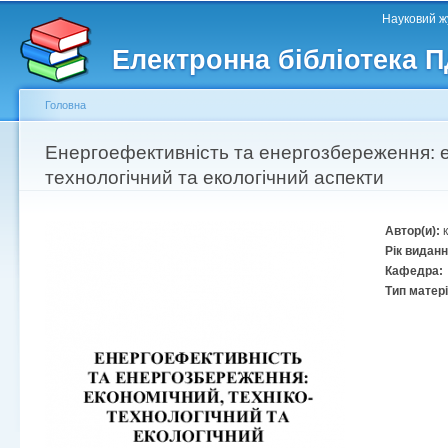
Головне меню
Другорядне меню
П
Науковий жу
д
Електронна бібліотека 
ос
ма
Головна
Ви є тут
Енергоефективність та енергозбереження: е
технологічний та екологічний аспекти
Автор(и):
Рік видан
Кафедра:
Тип матер