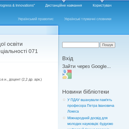
rogress & Innovations"
Дистанційне навчання
Користувач
Український правопис
Українські тлумачні словники
ої освіти
Пошукова форма
Пошук
ціальності 071
Вхід
Зайти через Google...
Login with Google
.е.н., доцент (2,2 др. арк.)
Новини бібліотеки
У ПДАУ вшанували пам'ять
професора Петра Івановича
Локеса
Міжнародний досвід для
молодих науковців: будуємо