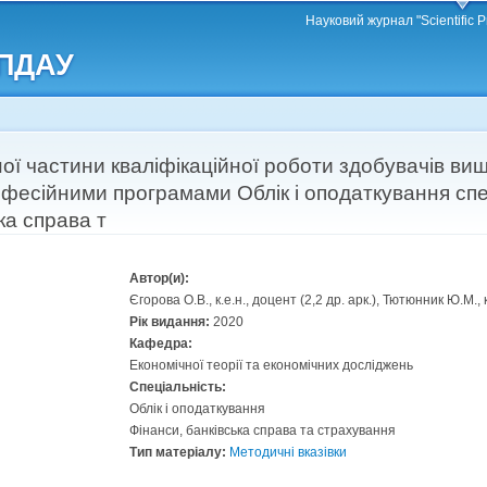
Перейти
Науковий журнал "Scientific P
до
 ПДАУ
основного
матеріалу
ої частини кваліфікаційної роботи здобувачів вищ
рофесійними програмами Облік і оподаткування спе
ка справа т
Автор(и):
Єгорова О.В., к.е.н., доцент (2,2 др. арк.), Тютюнник Ю.М., к
Рік видання:
2020
Кафедра:
Економічної теорії та економічних досліджень
Спеціальність:
Облік і оподаткування
Фінанси, банківська справа та страхування
Тип матеріалу:
Методичні вказівки