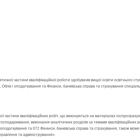
тичної частини кваліфікаційної роботи здобувачів вищої освіти освітнього сту
Облік і оподаткування та Фінанси, банківська справа та страхування спеціаль
ої частини кваліфікаційних робіт, що виконуються на матеріалах госпрозраху
господарювання, виконання аналітичних розділів за темами кваліфікаційних р
і оподаткування та 072 Фінанси, банківська справа та страхування, також мож
правління та адміністрування».