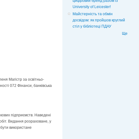
цифровий бренд разом із
University of Leicester!
Майстерність та обмін
досвідом: як пройшов круглий
стіл у бібліотеці ПДАУ
Ще
пеня Магістр за освітньо-
ності 072 Фінанси, банківська
нкових підприємств. Наведені
обіт. Видання розраховане, у
е бути використане