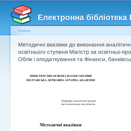
Головне меню
Другорядне меню
Електронна бібліотека
Головна
Ви є тут
Методичні вказівки до виконання аналітичн
освітнього ступеня Магістр за освітньо-п
Облік і оподаткування та Фінанси, банківсь