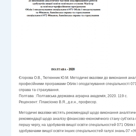
Єгорова О.В., Тютюнник Ю.М. Методичні вказівки до виконання аналі
професійними програмами Облік і оподаткування спеціальності 071 
справа та страхування.
Полтава : Полтавська державна аграрна академія, 2020. 119 с.
Рецензент: Плаксієнко В.Я., д.е.н., професор.
Методичні вказівки містять рекомендації щодо виконання аналітичн
рекомендації щодо аналізу фінансово-економічного стану суб’єкта 
першу чергу, на здобувачів вищої освіти спеціальностей 071 Облік 
здобувачами вищої освіти інших спеціальностей галузі знань 07 «У