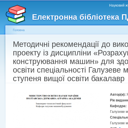
Головне меню
Другорядне меню
П
Науковий жу
д
Електронна бібліотека 
ос
ма
Головна
Методичні рекомендації до вик
Ви є тут
проекту із дисципліни «Розраху
конструювання машин» для здо
освіти спеціальності Галузеве
ступеня вищої освіти бакалавр
Автор(и):
Рік видан
Кафедра:
Галузеве 
Спеціальн
Галузеве 