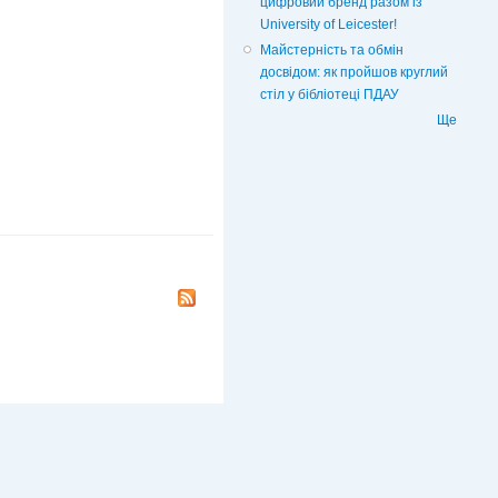
цифровий бренд разом із
University of Leicester!
Майстерність та обмін
досвідом: як пройшов круглий
стіл у бібліотеці ПДАУ
Ще