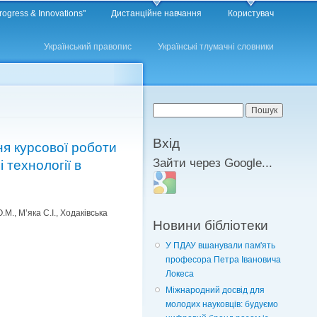
rogress & Innovations"
Дистанційне навчання
Користувач
Український правопис
Українські тлумачні словники
Пошукова форма
Пошук
Вхід
ня курсової роботи
Зайти через Google...
 технології в
Login with Google
М., М’яка С.І., Ходаківська
Новини бібліотеки
У ПДАУ вшанували пам'ять
професора Петра Івановича
Локеса
Міжнародний досвід для
молодих науковців: будуємо