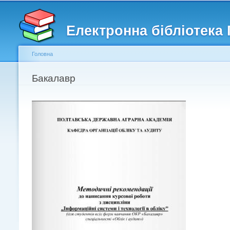
Головне меню
Другорядне меню
Електронна бібліотека
Головна
Ви є тут
Бакалавр