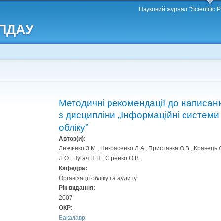
Перейти
Науковий журнал "Scientific P
до
 ПДАУ
основного
матеріалу
Методичні рекомендації до написан
з дисципліни „Інформаційні системи і
обліку”
Автор(и):
Левченко З.М., Некрасенко Л.А., Приставка О.В., Кравець О.
Л.О., Пугач Н.П., Сіренко О.В.
Кафедра:
Організації обліку та аудиту
Рік видання:
2007
ОКР:
Бакалавр