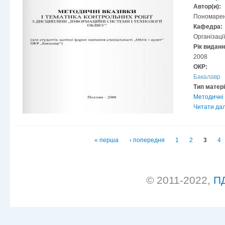
Автор(и):
Пономаренк
Кафедра:
Організації
Рік видан
2008
ОКР:
Бакалавр
Тип матер
Методичні 
Читати дал
Сторінки
« перша
‹ попередня
1
2
3
4
© 2011-2022,
П