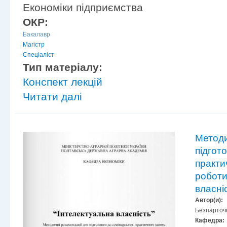
Економіки підприємства
ОКР:
Бакалавр
Магістр
Спеціаліст
Тип матеріалу:
Конспект лекцій
Читати далі
Методи
підгот
практи
роботи
власні
Автор(и):
Безпарточ
Кафедра: