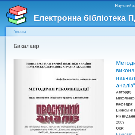
Головне меню
Другорядне меню
П
Науковий жу
д
Електронна бібліотека 
ос
ма
Головна
Ви є тут
Бакалавр
Методи
викона
навчал
аналіз”
Автор(и):
Миколенко І
Кафедра:
Економіки 
Рік видан
2009
ОКР:
Бакалавр