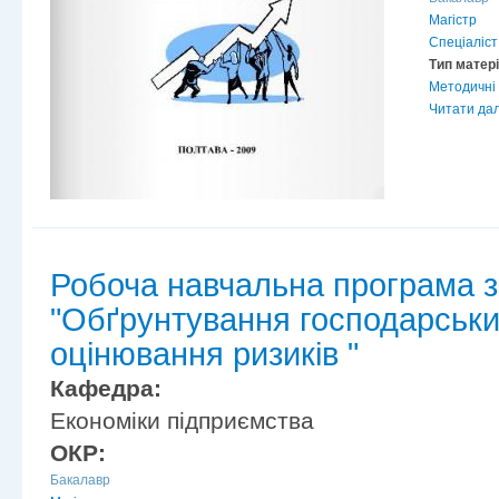
Магістр
Спеціаліст
Тип матер
Методичні 
Читати дал
Робоча навчальна програма з
"Обґрунтування господарськи
оцінювання ризиків "
Кафедра:
Економіки підприємства
ОКР:
Бакалавр