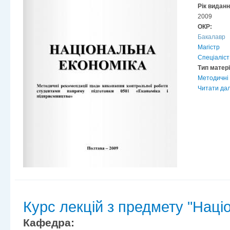
Рік видан
2009
ОКР:
Бакалавр
Магістр
Спеціаліст
Тип матер
Методичні 
Читати дал
Курс лекцій з предмету "Наці
Кафедра: