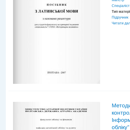
Магістр
Спеціаліст
Тип матер
Підручник
Читати дал
Методи
контро
Інформ
обліку”