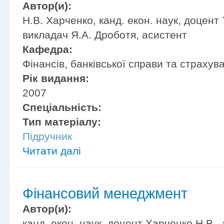
Автор(и):
Н.В. Харченко, канд. екон. наук, доцент
викладач Я.А. Дроботя, асистент
Кафедра:
Фінансів, банківської справи та страхув
Рік видання:
2007
Спеціальність:
Тип матеріалу:
Підручник
Читати далі
Фінансовий менеджмент
Автор(и):
канд. екон. наук, доцент Харченко Н.В.,