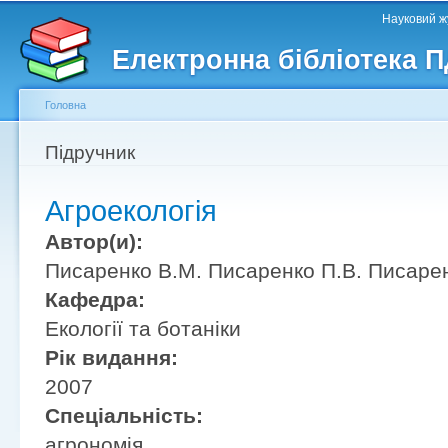
Головне меню
Другорядне меню
П
Науковий жу
д
Електронна бібліотека 
ос
ма
Головна
Ви є тут
Підручник
Агроекологія
Автор(и):
Писаренко В.М. Писаренко П.В. Писарен
Кафедра:
Екології та ботаніки
Рік видання:
2007
Спеціальність:
агрономія