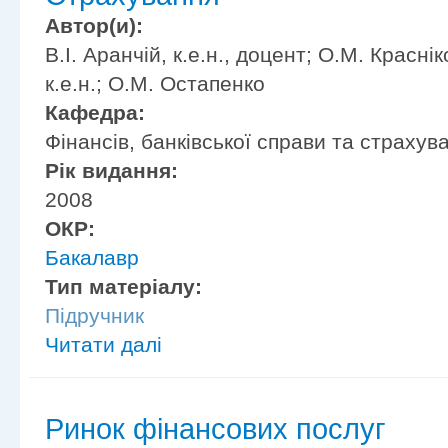
Автор(и):
В.І. Аранчій, к.е.н., доцент; О.М. Краснік
к.е.н.; О.М. Остапенко
Кафедра:
Фінансів, банківської справи та страхув
Рік видання:
2008
ОКР:
Бакалавр
Тип матеріалу:
Підручник
Читати далі
Ринок фінансових послуг