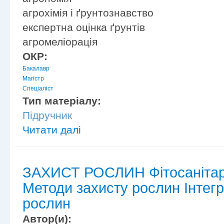
агрохімія і ґрунтознавство
експертна оцінка ґрунтів
агромеліорація
ОКР:
Бакалавр
Магістр
Спеціаліст
Тип матеріалу:
Підручник
Читати далі
ЗАХИСТ РОСЛИН Фітосанітар
Методи захисту рослин Інтег
рослин
Автор(и):