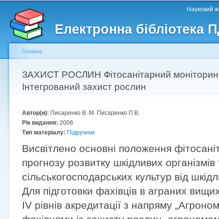
Головне меню
Другорядне меню
П
Науковий жу
д
Електронна бібліотека 
ос
ма
Головна
Ви є тут
ЗАХИСТ РОСЛИН Фітосанітарний моніторинг
Інтегрований захист рослин
Автор(и):
Писаренко В. М. Писаренко П.В.
Рік видання:
2006
Тип матеріалу:
Підручник
Висвітлено основні положення фітосаніт
прогнозу розвитку шкідливих організмів 
сільськогосподарських культур від шкідл
Для підготовки фахівців в аграних вищих
ІV рівнів акредитації з напряму „Агроно