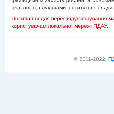
фахівцями із захисту рослин, агронома
власності, слухачами інститутів післяди
Посилання для перегляду/скачування ма
користувачам локальної мережі ПДАУ.
© 2011-2022,
П