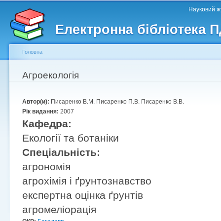
Головне меню
Другорядне меню
П
Науковий жу
д
Електронна бібліотека 
ос
ма
Головна
Ви є тут
Агроекологія
Автор(и):
Писаренко В.М. Писаренко П.В. Писаренко В.В.
Рік видання:
2007
Кафедра:
Екології та ботаніки
Спеціальність:
агрономія
агрохімія і ґрунтознавство
експертна оцінка ґрунтів
агромеліорація