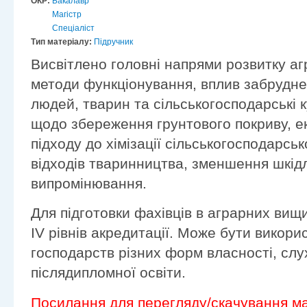
ОКР:
Бакалавр
Магістр
Спеціаліст
Тип матеріалу:
Підручник
Висвітлено головні напрями розвитку агра
методи функціонування, вплив забруднен
людей, тварин та сільськогосподарські 
щодо збереження грунтового покриву, е
підходу до хімізації сільськогосподарськ
відходів тваринництва, зменшення шкідли
випромінювання.
Для підготовки фахівців в аграрних вищи
ІV рівнів акредитації. Може бути викор
господарств різних форм власності, слу
післядипломної освіти.
Посилання для перегляду/скачування ма