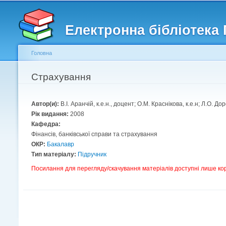
Головне меню
Другорядне меню
Електронна бібліотека
Головна
Ви є тут
Страхування
Автор(и):
В.І. Аранчій, к.е.н., доцент; О.М. Краснікова, к.е.н; Л.О. До
Рік видання:
2008
Кафедра:
Фінансів, банківської справи та страхування
ОКР:
Бакалавр
Тип матеріалу:
Підручник
Посилання для перегляду/скачування матеріалів доступні лише ко