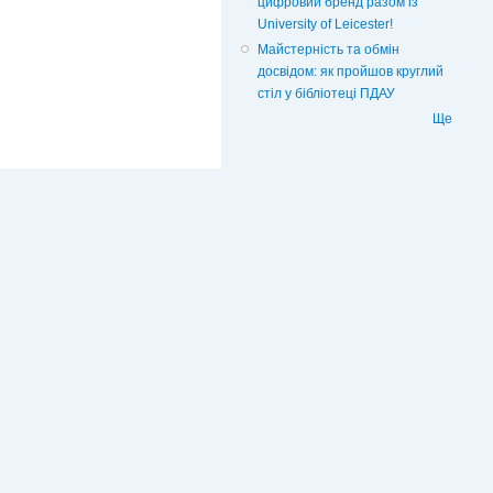
цифровий бренд разом із
University of Leicester!
Майстерність та обмін
досвідом: як пройшов круглий
стіл у бібліотеці ПДАУ
Ще