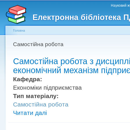
Головне меню
Другорядне меню
П
Науковий жу
д
Електронна бібліотека 
ос
ма
Головна
Ви є тут
Самостійна робота
Самостійна робота з дисциплі
економічний механізм підпри
Кафедра:
Економіки підприємства
Тип матеріалу:
Самостійна робота
Читати далі