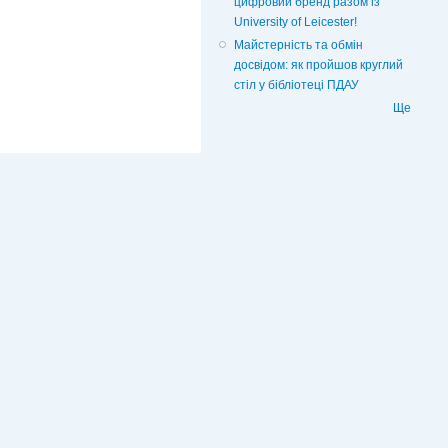
цифровий бренд разом із
University of Leicester!
Майстерність та обмін
досвідом: як пройшов круглий
стіл у бібліотеці ПДАУ
Ще