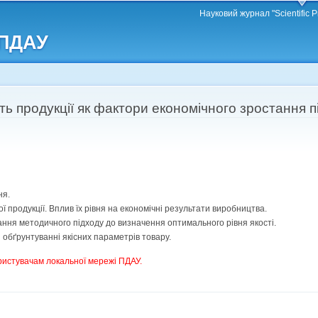
Перейти
Науковий журнал "Scientific P
до
 ПДАУ
основного
матеріалу
сть продукції як фактори економічного зростання 
ня.
ї продукції. Вплив їх рівня на економічні результати виробництва.
ування методичного підходу до визначення оптимального рівня якості.
и обґрунтуванні якісних параметрів товару.
ристувачам локальної мережі ПДАУ.