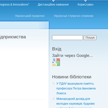
rogress & Innovations"
Дистанційне навчання
Користувач
Український правопис
Українські тлумачні словники
підприємства
Пошукова форма
Пошук
Вхід
Зайти через Google...
Login with Google
Новини бібліотеки
У ПДАУ вшанували пам'ять
професора Петра Івановича
Локеса
Міжнародний досвід для
молодих науковців: будуємо