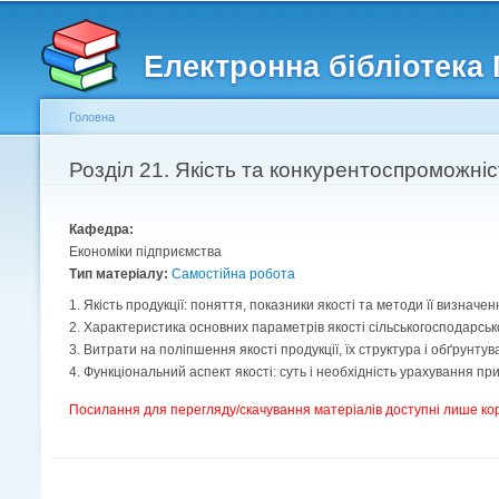
Головне меню
Другорядне меню
Електронна бібліотека
Головна
Ви є тут
Розділ 21. Якість та конкурентоспроможні
Кафедра:
Економіки підприємства
Тип матеріалу:
Самостійна робота
1. Якість продукції: поняття, показники якості та методи її визначен
2. Характеристика основних параметрів якості сільськогосподарсько
3. Витрати на поліпшення якості продукції, їх структура і обґрунт
4. Функціональний аспект якості: суть і необхідність урахування пр
Посилання для перегляду/скачування матеріалів доступні лише ко