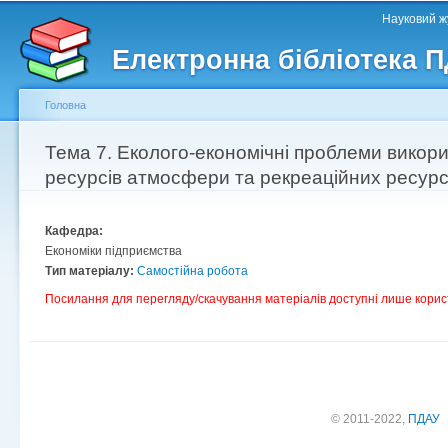
Головне меню
Другорядне меню
П
Науковий жу
д
Електронна бібліотека 
ос
ма
Головна
Ви є тут
Тема 7. Еколого-економічні проблеми викор
ресурсів атмосфери та рекреаційних ресурс
Кафедра:
Економіки підприємства
Тип матеріалу:
Самостійна робота
Посилання для перегляду/скачування матеріалів доступні лише корис
© 2011-2022,
ПДАУ